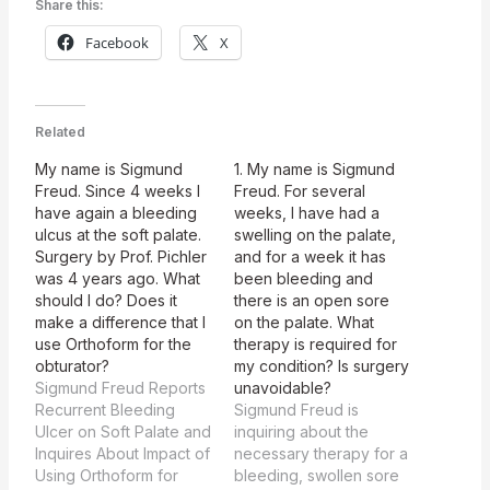
Share this:
Facebook
X
Related
My name is Sigmund
1. My name is Sigmund
Freud. Since 4 weeks I
Freud. For several
have again a bleeding
weeks, I have had a
ulcus at the soft palate.
swelling on the palate,
Surgery by Prof. Pichler
and for a week it has
was 4 years ago. What
been bleeding and
should I do? Does it
there is an open sore
make a difference that I
on the palate. What
use Orthoform for the
therapy is required for
obturator?
my condition? Is surgery
Sigmund Freud Reports
unavoidable?
Recurrent Bleeding
Sigmund Freud is
Ulcer on Soft Palate and
inquiring about the
Inquires About Impact of
necessary therapy for a
Using Orthoform for
bleeding, swollen sore