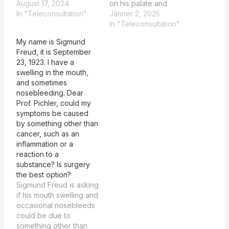
Obturator Given your
August 17, 2024
on his palate and
history and current
In "Teleconsultation"
whether surgery is
Jänner 2, 2025
symptoms, it's essential
unavoidable. The
In "Teleconsultation"
to contact Prof. Pichler
patient, Sigmund Freud,
My name is Sigmund
or your healthcare
is experiencing a
Freud, it is September
provider immediately
bleeding, swollen sore
23, 1923. I have a
for further evaluation.
on the palate that has
swelling in the mouth,
The use of Orthoform
persisted for several
and sometimes
for the obturator might
weeks, raising concerns
nosebleeding. Dear
be relevant, but the…
about the necessity of
Prof. Pichler, could my
surgical intervention.
symptoms be caused
Certainly, as…
by something other than
cancer, such as an
inflammation or a
reaction to a
substance? Is surgery
the best option?
Sigmund Freud is asking
if his mouth swelling and
occasional nosebleeds
could be due to
something other than