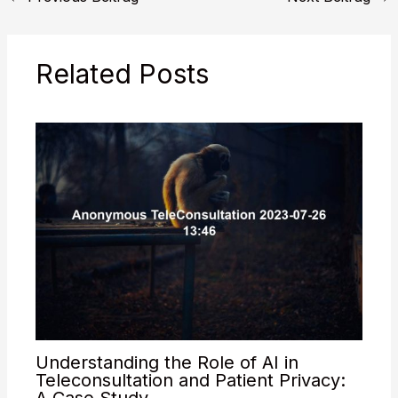
Sie mit
**Zahnimplantaten**
eine dauerhafte und
Related Posts
natürliche Lösung für Ihr
Lächeln finden…
Understanding the Role of AI in
Teleconsultation and Patient Privacy:
A Case Study