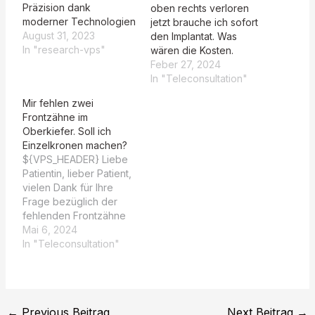
Präzision dank
oben rechts verloren
moderner Technologien
jetzt brauche ich sofort
August 31, 2023
den Implantat. Was
In "research-vps"
wären die Kosten.
Feber 27, 2024
In "Teleconsultation"
Mir fehlen zwei
Frontzähne im
Oberkiefer. Soll ich
Einzelkronen machen?
${VPS_HEADER} Liebe
Patientin, lieber Patient,
vielen Dank für Ihre
Frage bezüglich der
fehlenden Frontzähne
im Oberkiefer. Es ist
Mai 6, 2024
verständlich, dass Sie
In "Teleconsultation"
eine Lösung suchen,
die nicht nur funktional,
sondern auch ästhetisch
ansprechend ist. Die
←
Previous Beitrag
Next Beitrag
→
gute Nachricht ist, dass