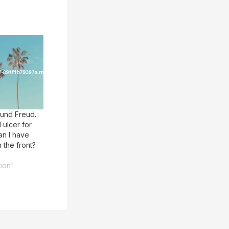
und Freud.
l ulcer for
an I have
n the front?
tion"