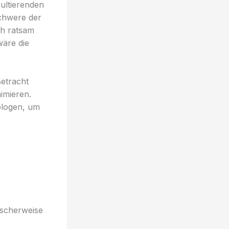
sultierenden
Schwere der
ch ratsam
wäre die
Betracht
imieren.
ologen, um
ischerweise