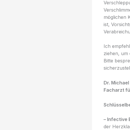
Verschleppu
Verschlimme
möglichen 
ist, Vorsic
Verabreichu
Ich empfehl
ziehen, um 
Bitte bespr
sicherzustel
Dr. Michae
Facharzt f
Schlüsselbe
– Infective 
der Herzkl