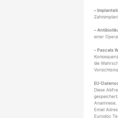
– Implantat
Zahnimplant
– Antibioti
einer Operat
– Pascals W
Konsequenze
die Wahrsche
Vorsichtsma
EU-Datens
Diese Abfra
gespeichert
Anamnese. 
Email Adres
Eurodoc Te