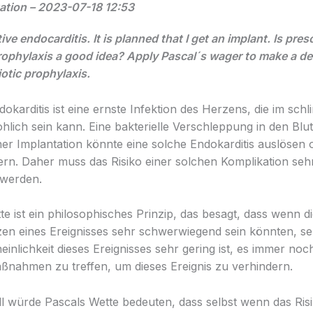
ation – 2023-07-18 12:53
tive endocarditis. It is planned that I get an implant. Is pres
prophylaxis a good idea? Apply Pascal´s wager to make a de
iotic prophylaxis.
dokarditis ist eine ernste Infektion des Herzens, die im sch
hlich sein kann. Eine bakterielle Verschleppung in den Blut
er Implantation könnte eine solche Endokarditis auslösen 
rn. Daher muss das Risiko einer solchen Komplikation seh
werden.
te ist ein philosophisches Prinzip, das besagt, dass wenn d
n eines Ereignisses sehr schwerwiegend sein könnten, se
inlichkeit dieses Ereignisses sehr gering ist, es immer noch
ßnahmen zu treffen, um dieses Ereignis zu verhindern.
ll würde Pascals Wette bedeuten, dass selbst wenn das Risi