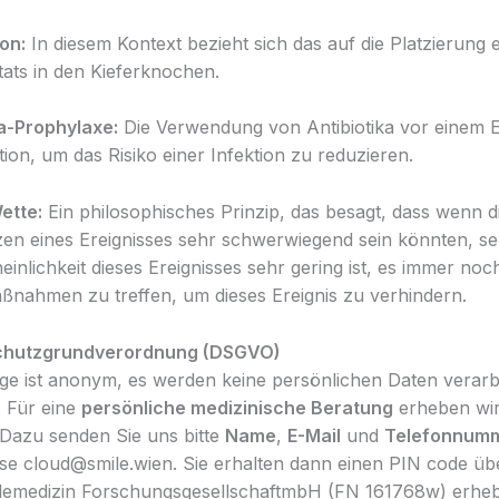
ion:
In diesem Kontext bezieht sich das auf die Platzierung 
ats in den Kieferknochen.
ka-Prophylaxe:
Die Verwendung von Antibiotika vor einem Ei
ion, um das Risiko einer Infektion zu reduzieren.
ette:
Ein philosophisches Prinzip, das besagt, dass wenn d
n eines Ereignisses sehr schwerwiegend sein könnten, se
inlichkeit dieses Ereignisses sehr gering ist, es immer noch
ßnahmen zu treffen, um dieses Ereignis zu verhindern.
chutzgrundverordnung (DSGVO)
ge ist anonym, es werden keine persönlichen Daten verarb
. Für eine
persönliche medizinische Beratung
erheben wir
Dazu senden Sie uns bitte
Name
,
E-Mail
und
Telefonnum
se cloud@smile.wien. Sie erhalten dann einen PIN code ü
lemedizin ForschungsgesellschaftmbH (FN 161768w) erheb