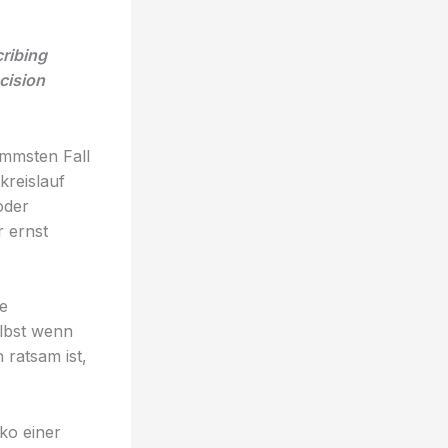
cribing
cision
limmsten Fall
kreislauf
oder
r ernst
ie
lbst wenn
 ratsam ist,
ko einer