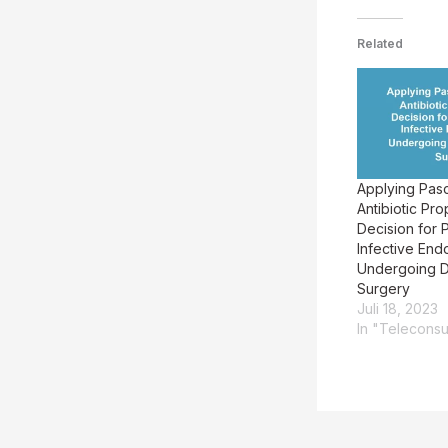
Related
Applying Pasc
Antibiotic Pro
Decision for P
Infective Endo
Undergoing De
Surgery
Juli 18, 2023
In "Teleconsu