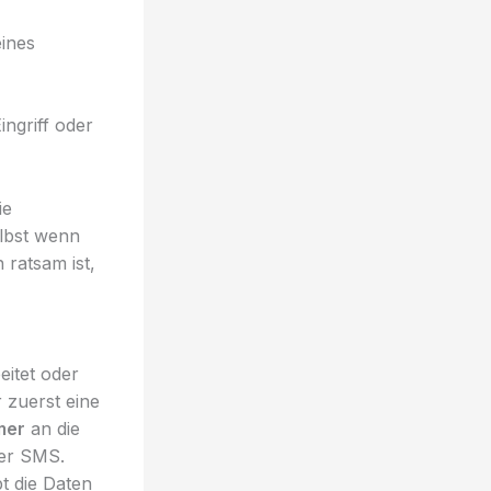
eines
ngriff oder
ie
lbst wenn
 ratsam ist,
eitet oder
 zuerst eine
mer
an die
ber SMS.
t die Daten