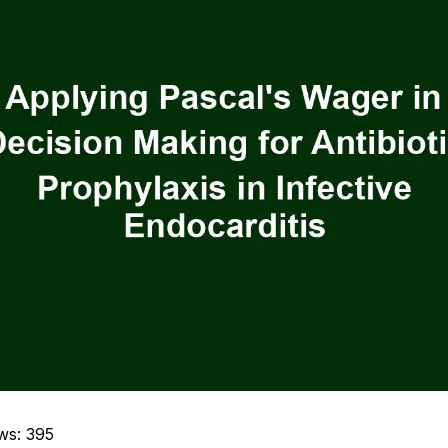
ws:
395