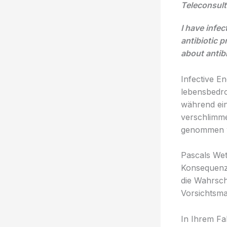
Teleconsult
I have infec
antibiotic 
about antib
Infective En
lebensbedro
während ein
verschlimme
genommen 
Pascals Wet
Konsequenze
die Wahrsche
Vorsichtsma
In Ihrem Fa