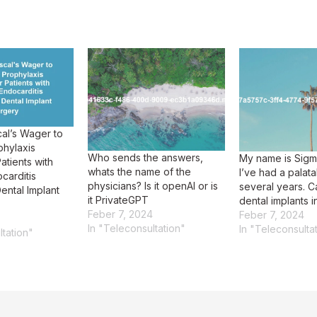
al’s Wager to
phylaxis
Who sends the answers,
My name is Sigm
atients with
whats the name of the
I’ve had a palata
carditis
physicians? Is it openAI or is
several years. C
ntal Implant
it PrivateGPT
dental implants i
Feber 7, 2024
Feber 7, 2024
In "Teleconsultation"
In "Teleconsulta
ltation"