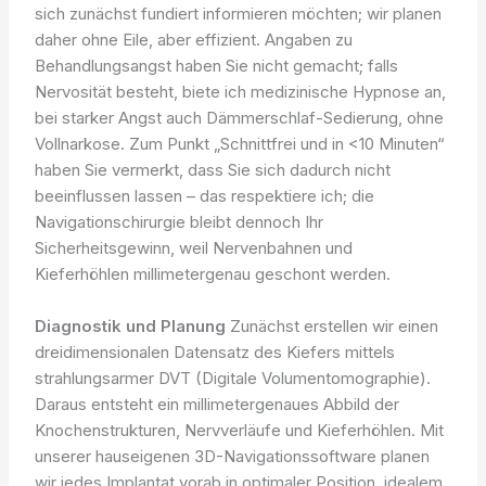
sich zunächst fundiert informieren möchten; wir planen
daher ohne Eile, aber effizient. Angaben zu
Behandlungsangst haben Sie nicht gemacht; falls
Nervosität besteht, biete ich medizinische Hypnose an,
bei starker Angst auch Dämmerschlaf-Sedierung, ohne
Vollnarkose. Zum Punkt „Schnittfrei und in <10 Minuten“
haben Sie vermerkt, dass Sie sich dadurch nicht
beeinflussen lassen – das respektiere ich; die
Navigationschirurgie bleibt dennoch Ihr
Sicherheitsgewinn, weil Nervenbahnen und
Kieferhöhlen millimetergenau geschont werden.
Diagnostik und Planung
Zunächst erstellen wir einen
dreidimensionalen Datensatz des Kiefers mittels
strahlungsarmer DVT (Digitale Volumentomographie).
Daraus entsteht ein millimetergenaues Abbild der
Knochenstrukturen, Nervverläufe und Kieferhöhlen. Mit
unserer hauseigenen 3D-Navigationssoftware planen
wir jedes Implantat vorab in optimaler Position, idealem