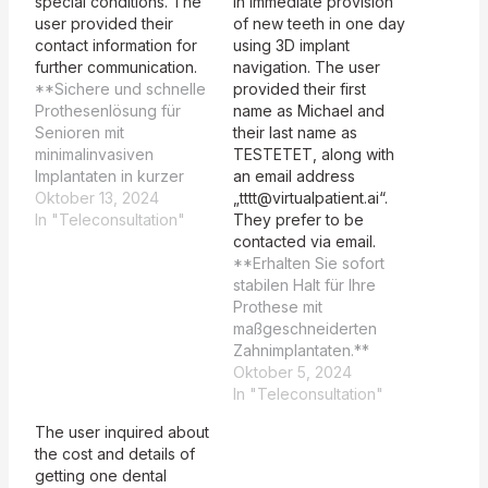
special conditions. The
in immediate provision
user provided their
of new teeth in one day
contact information for
using 3D implant
further communication.
navigation. The user
**Sichere und schnelle
provided their first
Prothesenlösung für
name as Michael and
Senioren mit
their last name as
minimalinvasiven
TESTETET, along with
Implantaten in kurzer
an email address
Zeit.** Hallo und
Oktober 13, 2024
„tttt@virtualpatient.ai“.
herzlich willkommen,
In "Teleconsultation"
They prefer to be
Alfa Beta! Vielen Dank
contacted via email.
für Ihr Interesse an
**Erhalten Sie sofort
unseren
stabilen Halt für Ihre
Implantatlösungen,
Prothese mit
speziell für Senioren.
maßgeschneiderten
Wir können Ihnen mit
Zahnimplantaten.**
einer stabilen Prothese
Guten Tag, Michael!
Oktober 5, 2024
durch Implantate helfen,
Vielen Dank für Ihr
In "Teleconsultation"
und ultrakurze
Interesse an unserer
The user inquired about
Implantate sind eine
wissenschaftlichen
the cost and details of
hervorragende Option
Studie zur
getting one dental
bei wenig
Sofortimplantation. Wir