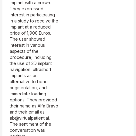
implant with a crown.
Knochenangebot.
bieten spezielle
They expressed
Unsere…
Konditionen für
interest in participating
Implantate zur
in a study to receive the
Stabilisierung von
implant at a reduced
Prothesen. Bitte
price of 1,900 Euros.
vereinbaren Sie einen
The user showed
Termin unter Tel 43 1
interest in various
4089500 oder online
aspects of the
[**hier**]
procedure, including
(https://etermin.net/mtru
the use of 3D implant
ppe), um mehr…
navigation, ultrashort
implants as an
alternative to bone
augmentation, and
immediate loading
options. They provided
their name as Alfa Bravo
and their email as
ab@virtualpatient.ai.
The sentiment of the
conversation was