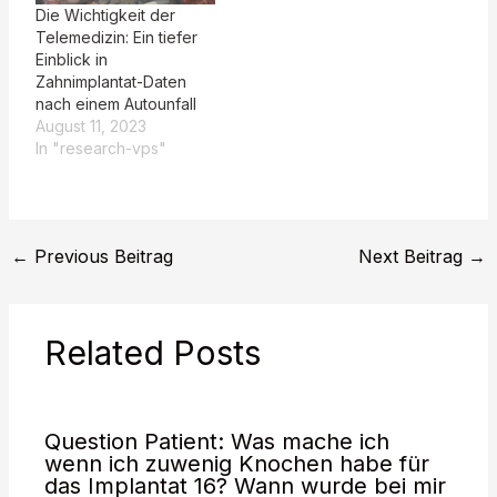
nach der Operation? | 5
Die Wichtigkeit der
| | Haben Sie eine
Telemedizin: Ein tiefer
Schwellung nach der
Einblick in
Operation? | 3 | | Fühlen
Zahnimplantat-Daten
Sie sich…
nach einem Autounfall
August 11, 2023
In "research-vps"
←
Previous Beitrag
Next Beitrag
→
Related Posts
Question Patient: Was mache ich
wenn ich zuwenig Knochen habe für
das Implantat 16? Wann wurde bei mir