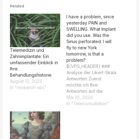
Related
I have a problem, since
yesterday PAIN and
SWELLING. What Implant
did you use. Was the
Sinus perforated. I will
fly to new York
Telemedizin und
tomorrow, is that a
Zahnimplantate: Ein
problem?
umfassender Einblick in
${VPS_HEADER} ###
Ihre
Analyse der Likert-Skala
Behandlungshistorie
Antworten Zuerst
August 12, 2023
möchte ich Ihre
In "research-vps"
Antworten auf die
Likert-Skala auswerten:
Mai 25, 2024
#### Likert 2024-05-25
In "Teleconsultation"
20:36 | **Frage** |
**Antwort** | |:---------
--------------------------
----------:|:----------:| |
Haben Sie Schmerzen