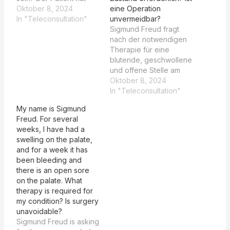
eine schmerzhafte
Oktober 8, 2024
eine Operation
Schwellung am Gaumen
In "Teleconsultation"
unvermeidbar?
bemerkt. Rating: 3 The
Sigmund Freud fragt
TEASER Summary and
nach der notwendigen
the MAIN Summary both
Therapie für eine
attempt to address the
blutende, geschwollene
patient's concern about
und offene Stelle am
a painful swelling in the
Gaumen und ob eine
Oktober 8, 2024
palate, but they differ in
Operation erforderlich
In "Teleconsultation"
the level of…
ist. The patient,
My name is Sigmund
Sigmund Freud, has
Freud. For several
been experiencing a
weeks, I have had a
swollen palate for
swelling on the palate,
several weeks, which
and for a week it has
has recently developed
been bleeding and
into a bleeding open
there is an open sore
sore, and is seeking
on the palate. What
advice on necessary…
therapy is required for
my condition? Is surgery
unavoidable?
Sigmund Freud is asking