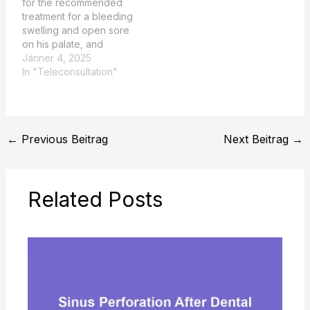
for the recommended
treatment for a bleeding
swelling and open sore
on his palate, and
whether surgery is
Jänner 4, 2025
necessary. The patient,
In "Teleconsultation"
Sigmund Freud, is
experiencing a swelling,
bleeding, and open
sore on the palate,
←
Previous Beitrag
Next Beitrag
→
which may require
surgical intervention
depending on the
underlying cause, such
Related Posts
as…