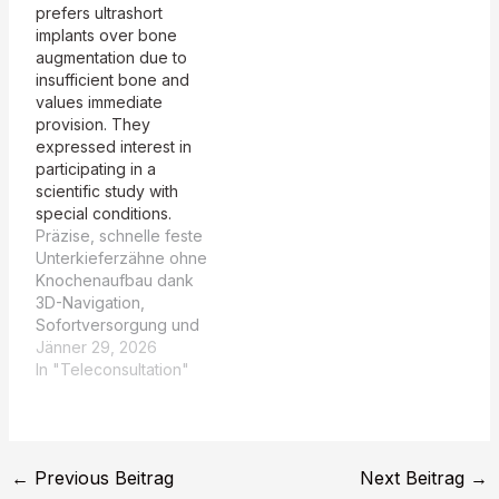
prefers ultrashort
implants over bone
augmentation due to
insufficient bone and
values immediate
provision. They
expressed interest in
participating in a
scientific study with
special conditions.
Präzise, schnelle feste
Unterkieferzähne ohne
Knochenaufbau dank
3D-Navigation,
Sofortversorgung und
Studienkonditionen. So
Jänner 29, 2026
könnte Ihr
In "Teleconsultation"
Erfahrungsbericht
aussehen: Wegen
wenig Knochen erhielt
ich im Unterkiefer
←
Previous Beitrag
Next Beitrag
→
ultrakurze Implantate für