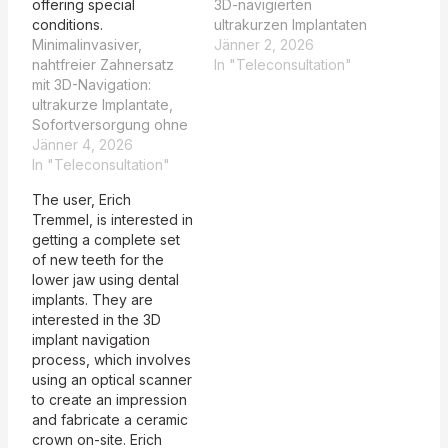
offering special
3D-navigierten
conditions.
ultrakurzen Implantaten
Minimalinvasiver,
ohne Knochenaufbau.
Jänner 2, 2026
nahtfreier Zahnersatz
So könnte Ihr
In "Teleconsultation"
mit 3D-Navigation:
Erfahrungsbericht
ultrakurze Implantate,
aussehen: Ich wollte
Sofortversorgung ohne
eine Implantat-
Knochenaufbau. So
Jänner 4, 2026
Versorgung ohne
könnte Ihr
In "Teleconsultation"
Knochenaufbau; mit 3D-
Erfahrungsbericht
Navigation setzte Dr.
The user, Erich
aussehen: Bei Dr.
Truppe ultrakurze
Tremmel, is interested in
Truppe erhielt ich ein
Implantate und
getting a complete set
Implantat rechts und
versorgte mich sofort
of new teeth for the
zwei links im
provisorisch. Hatte ich
lower jaw using dental
Unterkiefer; wegen
Angst? Ein wenig, doch
implants. They are
wenig Knochen wählten
Team und die fast
interested in the 3D
wir ultrakurze Implantate
schmerzfreie
implant navigation
mit 3D-Navigation –
Behandlung gaben
process, which involves
minimalinvasiv, mit
Sicherheit – Ergebnis
using an optical scanner
Sofortprovisorium. Ich
stabil…
to create an impression
hatte vorher Angst,
and fabricate a ceramic
doch Aufklärung und
crown on-site. Erich
Technik machten…