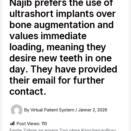
Najib prefers the use of
ultrashort implants over
bone augmentation and
values immediate
loading, meaning they
desire new teeth in one
day. They have provided
their email for further
contact.
By
Virtual Patient System
/
Jänner 2, 2026
Post Views:
110
Feste Zähne an einem Tag ohne Knochenaufbau