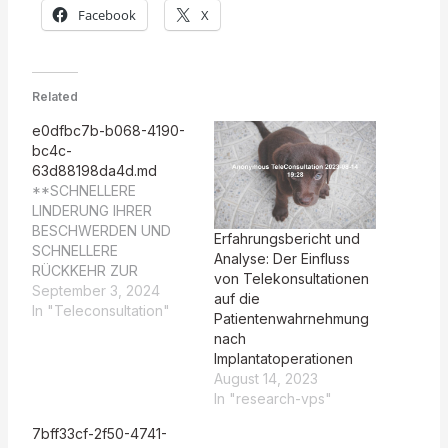
Facebook
X
Related
e0dfbc7b-b068-4190-
bc4c-
63d88198da4d.md
**SCHNELLERE
LINDERUNG IHRER
BESCHWERDEN UND
Erfahrungsbericht und
SCHNELLERE
Analyse: Der Einfluss
RÜCKKEHR ZUR
von Telekonsultationen
NORMALITÄT** **Eine
September 3, 2024
auf die
innovative
In "Teleconsultation"
Patientenwahrnehmung
Behandlungsmethode
nach
zur Linderung Ihrer
Implantatoperationen
Beschwerden und
August 14, 2023
Verbesserung der
In "research-vps"
Lebensqualität.**
Aufgrund Ihrer mittleren
7bff33cf-2f50-4741-