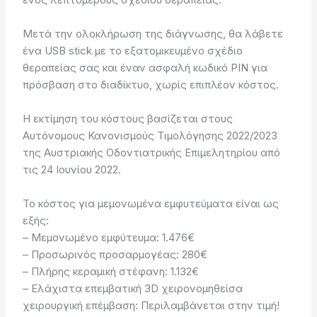
Μετά την ολοκλήρωση της διάγνωσης, θα λάβετε
ένα USB stick με το εξατομικευμένο σχέδιο
θεραπείας σας και έναν ασφαλή κωδικό PIN για
πρόσβαση στο διαδίκτυο, χωρίς επιπλέον κόστος.
Η εκτίμηση του κόστους βασίζεται στους
Αυτόνομους Κανονισμούς Τιμολόγησης 2022/2023
της Αυστριακής Οδοντιατρικής Επιμελητηρίου από
τις 24 Ιουνίου 2022.
Το κόστος για μεμονωμένα εμφυτεύματα είναι ως
εξής:
– Μεμονωμένο εμφύτευμα: 1.476€
– Προσωρινός προσαρμογέας: 280€
– Πλήρης κεραμική στέφανη: 1.132€
– Ελάχιστα επεμβατική 3D χειρονομηθείσα
χειρουργική επέμβαση: Περιλαμβάνεται στην τιμή!