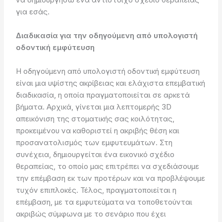
για εσάς.
Διαδικασία για την οδηγούμενη από υπολογιστή
οδοντική εμφύτευση
Η οδηγούμενη από υπολογιστή οδοντική εμφύτευση
είναι μια υψίστης ακρίβειας και ελάχιστα επεμβατική
διαδικασία, η οποία πραγματοποιείται σε αρκετά
βήματα. Αρχικά, γίνεται μια λεπτομερής 3D
απεικόνιση της στοματικής σας κοιλότητας,
προκειμένου να καθοριστεί η ακριβής θέση και
προσανατολισμός των εμφυτευμάτων. Στη
συνέχεια, δημιουργείται ένα εικονικό σχέδιο
θεραπείας, το οποίο μας επιτρέπει να σχεδιάσουμε
την επέμβαση εκ των προτέρων και να προβλέψουμε
τυχόν επιπλοκές. Τέλος, πραγματοποιείται η
επέμβαση, με τα εμφυτεύματα να τοποθετούνται
ακριβώς σύμφωνα με το σενάριο που έχει