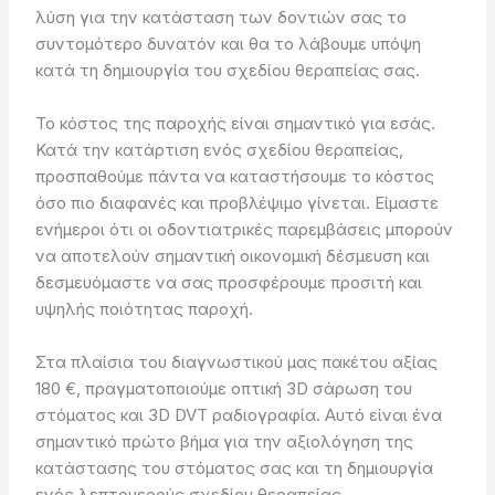
λύση για την κατάσταση των δοντιών σας το
συντομότερο δυνατόν και θα το λάβουμε υπόψη
κατά τη δημιουργία του σχεδίου θεραπείας σας.
Το κόστος της παροχής είναι σημαντικό για εσάς.
Κατά την κατάρτιση ενός σχεδίου θεραπείας,
προσπαθούμε πάντα να καταστήσουμε το κόστος
όσο πιο διαφανές και προβλέψιμο γίνεται. Είμαστε
ενήμεροι ότι οι οδοντιατρικές παρεμβάσεις μπορούν
να αποτελούν σημαντική οικονομική δέσμευση και
δεσμευόμαστε να σας προσφέρουμε προσιτή και
υψηλής ποιότητας παροχή.
Στα πλαίσια του διαγνωστικού μας πακέτου αξίας
180 €, πραγματοποιούμε οπτική 3D σάρωση του
στόματος και 3D DVT ραδιογραφία. Αυτό είναι ένα
σημαντικό πρώτο βήμα για την αξιολόγηση της
κατάστασης του στόματος σας και τη δημιουργία
ενός λεπτομερούς σχεδίου θεραπείας.