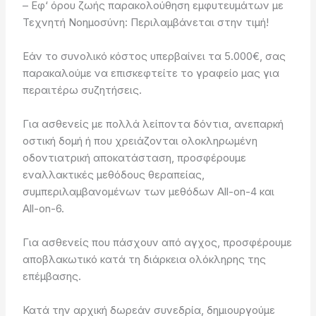
– Εφ‘ όρου ζωής παρακολούθηση εμφυτευμάτων με
Τεχνητή Νοημοσύνη: Περιλαμβάνεται στην τιμή!
Εάν το συνολικό κόστος υπερβαίνει τα 5.000€, σας
παρακαλούμε να επισκεφτείτε το γραφείο μας για
περαιτέρω συζητήσεις.
Για ασθενείς με πολλά λείποντα δόντια, ανεπαρκή
οστική δομή ή που χρειάζονται ολοκληρωμένη
οδοντιατρική αποκατάσταση, προσφέρουμε
εναλλακτικές μεθόδους θεραπείας,
συμπεριλαμβανομένων των μεθόδων All-on-4 και
All-on-6.
Για ασθενείς που πάσχουν από αγχος, προσφέρουμε
αποβλακωτικό κατά τη διάρκεια ολόκληρης της
επέμβασης.
Κατά την αρχική δωρεάν συνεδρία, δημιουργούμε