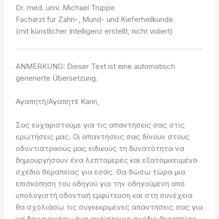
Dr. med. univ. Michael Truppe
Facharzt für Zahn-, Mund- und Kieferheilkunde
(mit künstlicher Intelligenz erstellt, nicht vidiert)
ANMERKUNG: Dieser Text ist eine automatisch
generierte Übersetzung.
Αγαπητή/Αγαπητέ Karin,
Σας ευχαριστούμε για τις απαντήσεις σας στις
ερωτήσεις μας. Οι απαντήσεις σας δίνουν στους
οδοντιατρικούς μας ειδικούς τη δυνατότητα να
δημιουργήσουν ένα λεπτομερές και εξατομικευμένο
σχέδιο θεραπείας για εσάς. Θα δώσω τώρα μια
επισκόπηση του οδηγού για την οδηγούμενη από
υπολογιστή οδοντική εμφύτευση και στη συνέχεια
θα σχολιάσω τις συγκεκριμένες απαντήσεις σας για
να δημιουργήσω ένα αντίστοιχο σχέδιο θεραπείας