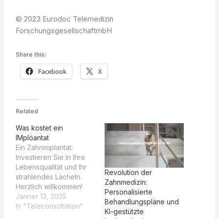
© 2023 Eurodoc Telemedizin
ForschungsgesellschaftmbH
Share this:
Facebook
X
Related
Was kostet ein
IMplöantat
Ein Zahnimplantat:
Investieren Sie in Ihre
Lebensqualität und Ihr
Revolution der
strahlendes Lächeln.
Zahnmedizin:
Herzlich willkommen!
Personalisierte
Die Kosten für ein
Jänner 13, 2025
Behandlungspläne und
Implantat können
In "Teleconsultation"
KI-gestützte
variieren, abhängig von