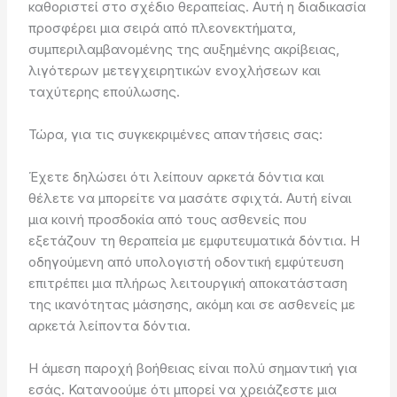
καθοριστεί στο σχέδιο θεραπείας. Αυτή η διαδικασία
προσφέρει μια σειρά από πλεονεκτήματα,
συμπεριλαμβανομένης της αυξημένης ακρίβειας,
λιγότερων μετεγχειρητικών ενοχλήσεων και
ταχύτερης επούλωσης.
Τώρα, για τις συγκεκριμένες απαντήσεις σας:
Έχετε δηλώσει ότι λείπουν αρκετά δόντια και
θέλετε να μπορείτε να μασάτε σφιχτά. Αυτή είναι
μια κοινή προσδοκία από τους ασθενείς που
εξετάζουν τη θεραπεία με εμφυτευματικά δόντια. Η
οδηγούμενη από υπολογιστή οδοντική εμφύτευση
επιτρέπει μια πλήρως λειτουργική αποκατάσταση
της ικανότητας μάσησης, ακόμη και σε ασθενείς με
αρκετά λείποντα δόντια.
Η άμεση παροχή βοήθειας είναι πολύ σημαντική για
εσάς. Κατανοούμε ότι μπορεί να χρειάζεστε μια