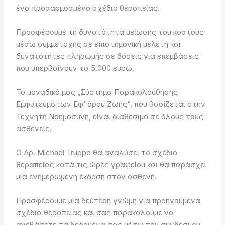
ένα προσαρμοσμένο σχέδιο θεραπείας.
Προσφέρουμε τη δυνατότητα μείωσης του κόστους
μέσω συμμετοχής σε επιστημονική μελέτη και
δυνατότητες πληρωμής σε δόσεις για επεμβάσεις
που υπερβαίνουν τα 5.000 ευρώ.
Το μοναδικό μας „Σύστημα Παρακολούθησης
Εμφυτευμάτων Εφ‘ όρου Ζωής“, που βασίζεται στην
Τεχνητή Νοημοσύνη, είναι διαθέσιμο σε όλους τους
ασθενείς.
Ο Δρ. Michael Truppe θα αναλύσει το σχέδιο
θεραπείας κατά τις ώρες γραφείου και θα παράσχει
μια ενημερωμένη έκδοση στον ασθενή.
Προσφέρουμε μια δεύτερη γνώμη για προηγούμενα
σχέδια θεραπείας και σας παρακαλούμε να
ανεβάσετε τα δεδομένα σας μέσω του συνδέσμου