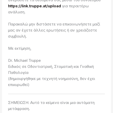
https://link.truppe.at/upload
για περαιτέρω
ανάλυση.
Παρακαλώ μην διστάσετε να επικοινωνήσετε μαζί
μας αν έχετε άλλες ερωτήσεις ή αν χρειάζεστε
συμβουλή.
Με εκτίμηση,
Dr. Michael Truppe
Ειδικός σε Οδοντιατρική, Στοματική και Γναθική
Παθολογία
(δημιουργήθηκε με τεχνητή νοημοσύνη, δεν έχει
επικυρωθεί)
ΣΗΜΕΙΩΣΗ: Αυτό το κείμενο είναι μια αυτόματη
μετάφραση.