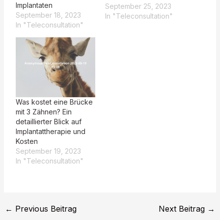
Implantaten
September 25, 2023
September 18, 2023
In "Teleconsultation"
In "Teleconsultation"
Was kostet eine Brücke
mit 3 Zähnen? Ein
detaillierter Blick auf
Implantattherapie und
Kosten
September 19, 2023
In "Teleconsultation"
←
Previous Beitrag
Next Beitrag
→