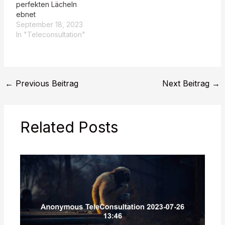
mir jede Angst
perfekten Lächeln
genommen. Ich…
ebnet
September 18, 2023
In "Teleconsultation"
←
Previous Beitrag
Next Beitrag
→
Related Posts