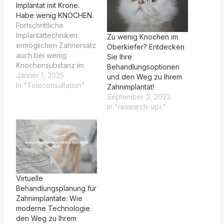
Implantat mit Krone.
Habe wenig KNOCHEN.
Fortschrittliche
Implantattechniken
Zu wenig Knochen im
ermöglichen Zahnersatz
Oberkiefer? Entdecken
auch bei wenig
Sie Ihre
Knochensubstanz im
Behandlungsoptionen
Oberkiefer. So könnte
Jänner 1, 2025
und den Weg zu Ihrem
Ihr Erfahrungsbericht
In "Teleconsultation"
Zahnimplantat!
aussehen: Ich hatte
September 3, 2023
große Bedenken
In "research-vps"
wegen meines
fehlenden Knochens im
Oberkiefer, aber Dr.
Truppe hat mir mit
modernster
Technologie und einem
Knochenaufbau
Virtuelle
geholfen, perfekte
Behandlungsplanung für
Implantate zu
Zahnimplantate: Wie
bekommen. Das
moderne Technologie
freundliche Personal hat
den Weg zu Ihrem