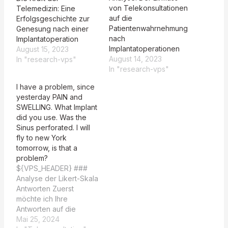
von Telekonsultationen
Telemedizin: Eine
auf die
Erfolgsgeschichte zur
Patientenwahrnehmung
Genesung nach einer
nach
Implantatoperation
Implantatoperationen
August 15, 2023
August 14, 2023
In "research-vps"
In "research-vps"
I have a problem, since
yesterday PAIN and
SWELLING. What Implant
did you use. Was the
Sinus perforated. I will
fly to new York
tomorrow, is that a
problem?
${VPS_HEADER} ###
Analyse der Likert-Skala
Antworten Zuerst
möchte ich Ihre
Antworten auf die
Likert-Skala auswerten:
Mai 25, 2024