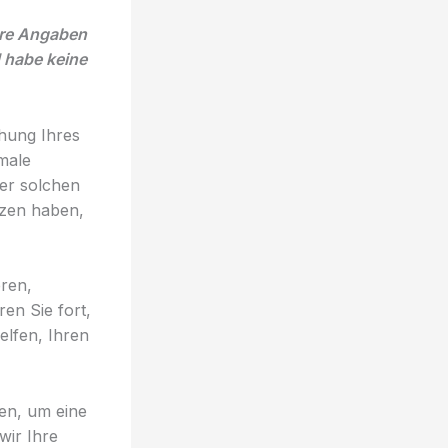
ere Angaben
 habe keine
hung Ihres
rmale
ner solchen
rzen haben,
eren,
en Sie fort,
elfen, Ihren
ren, um eine
wir Ihre