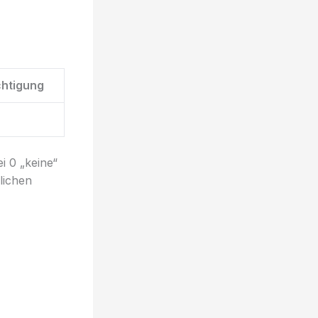
chtigung
i 0 „keine“
lichen