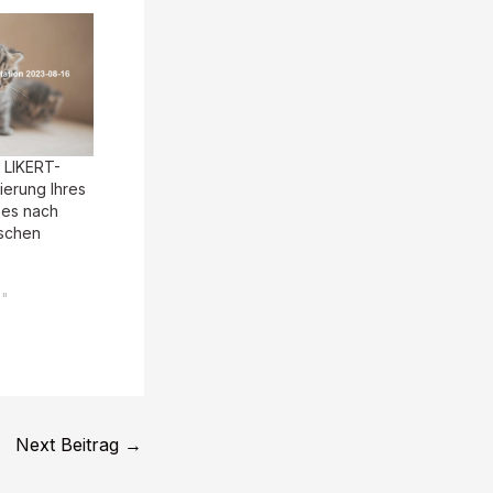
 LIKERT-
ierung Ihres
ses nach
ischen
s"
Next Beitrag
→