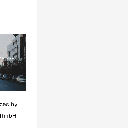
ices by
aftmbH