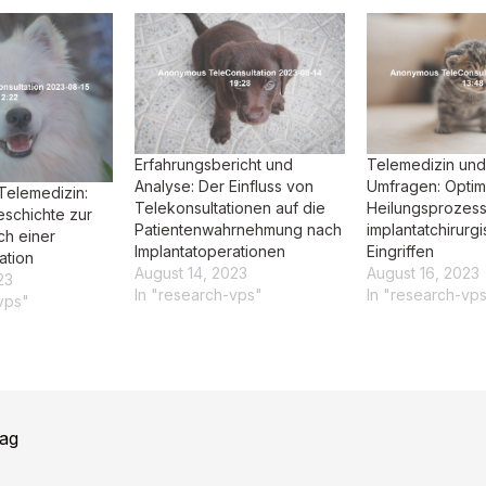
Telemedizin und
Erfahrungsbericht und
Umfragen: Optim
Analyse: Der Einfluss von
 Telemedizin:
Heilungsprozes
Telekonsultationen auf die
eschichte zur
implantatchirurg
Patientenwahrnehmung nach
h einer
Eingriffen
Implantatoperationen
ation
August 16, 2023
August 14, 2023
23
In "research-vp
In "research-vps"
vps"
rag