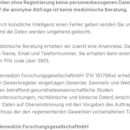
eiten ohne Registrierung keine personenbezogenen Daten
f die anonyme Abfrage ist keine medizinische Beratung.
rch künstliche Intelligenz einen Fehler geben senden Sie un
nd die Daten werden umgehend gelöscht.
dizinische Beratung erheben wir zuerst eine Anamnese. D
te Name, Email und Telefonnummer. Sie erhalten dann eine
en PIN code über SMS.
lemedizin ForschungsgesellschaftmbH (FN 161768w) erheb
m Gewerbregister eingetragen Gewerbe: Sammeln und Wei
en betreffend gesundheitswissenschaftliche Studien
ntersuchungen, nichtklinische und klinische Daten) einschl
 Daten auf Obereinstimmung mit den Vorgaben des Auftra
hluss der den reglementierten Gewerben vorbehaltenen Tä
lemedizin ForschungsgesellschaftmbH