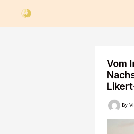
Skip
to
content
Vom I
Nachs
Liker
By
Vi