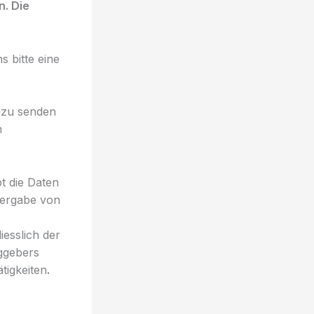
. Die
s bitte eine
azu senden
n
t die Daten
tergabe von
iesslich der
ggebers
tigkeiten
.