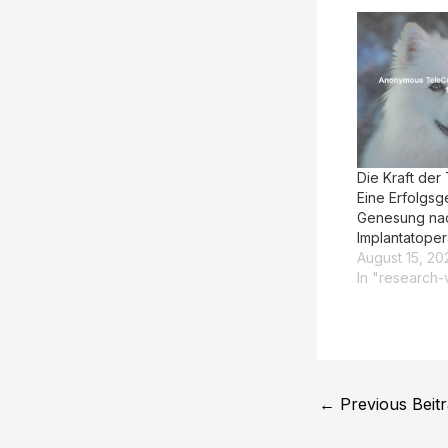
Die Kraft der
Eine Erfolgsg
Genesung nac
Implantatoper
August 15, 20
In "research-
←
Previous Beit