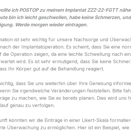
 wollte ich POSTOP zu meinem Implantat ZZZ-22-FGTT näh
te bin ich leicht geschwollen, habe keine Schmerzen, und
igung. Werde morgen wieder eintragen.
mation ist sehr wichtig für unsere Nachsorge und Überwac
s nach der Implantatoperation. Es scheint, dass Sie eine no
f die Operation zeigen, da eine leichte Schwellung nach ei
wartet wird. Es ist sehr ermutigend, dass Sie keine Schme
ass Ihr Körper gut auf die Behandlung reagiert.
 wichtig, dass Sie uns weiterhin über Ihre Genesung informi
enn Sie irgendwelche Veränderungen feststellen. Bitte fahr
träge zu machen, wie Sie es bereits planen. Dies wird uns h
lauf genau zu verfolgen.
nft könnten wir die Einträge in einer Likert-Skala formatie
rte Überwachung zu ermöglichen. Hier ist ein Beispiel, wie 