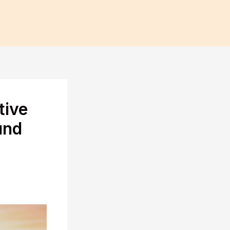
tive
und