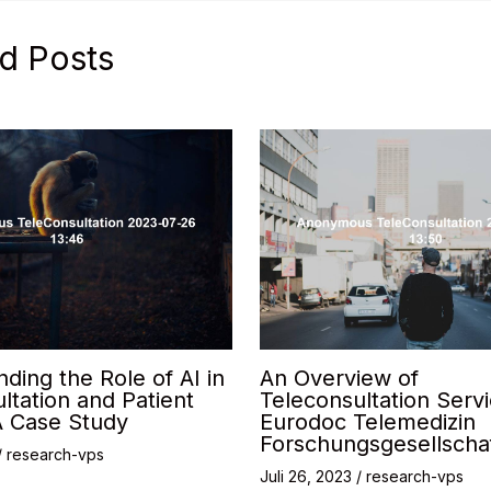
d Posts
ding the Role of AI in
An Overview of
ltation and Patient
Teleconsultation Serv
A Case Study
Eurodoc Telemedizin
Forschungsgesellsch
/
research-vps
Juli 26, 2023
/
research-vps