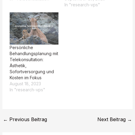
In "research-vps"
Persönliche
Behandlungsplanung mit
Telekonsultation:
Ästhetik,
Sofortversorgung und
Kosten im Fokus
August 18, 2023
In "research-vps"
←
Previous Beitrag
Next Beitrag
→