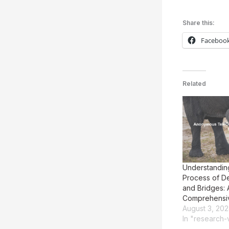
Share this:
Faceboo
Related
Understandin
Process of De
and Bridges: 
Comprehensi
August 3, 202
In "research-