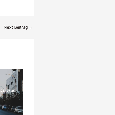
n Sie einen
 43 1
line.
unseren
Next Beitrag
→