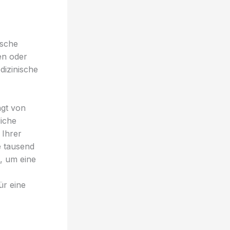
ische
en oder
dizinische
ngt von
liche
 Ihrer
e tausend
n, um eine
ür eine