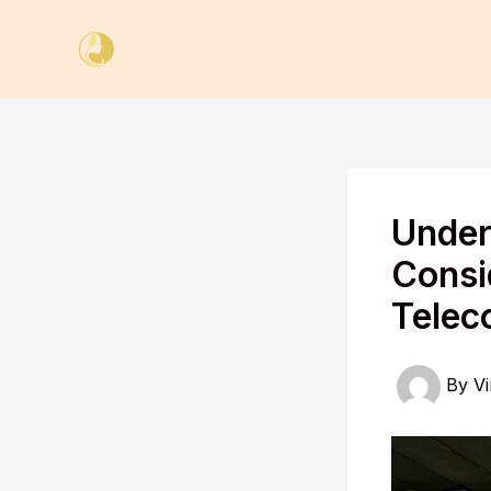
Skip
to
content
Under
Consi
Telec
By
Vi