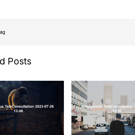
Bitte vereinbare
Termin unter Tel
4089500 oder on
Denken Sie an 
APCOA…
rag
d Posts