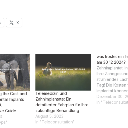
k
X
was kostet ein I
am 30 12 2024?
Zahnimplantat: In
Ihre Zahngesundh
strahlendes Läch
Tag! Die Kosten 
Implantat können
Telemedizin und
g the Cost and
abhängig von Ih
Dezember 30, 2
Zahnimplantate: Ein
ntal Implants
individuellen Be
In "Teleconsulta
detaillierter Fahrplan für Ihre
A
Wir bieten jedoc
zukünftige Behandlung
ve Guide
leistbare
August 5, 2023
3
Implantatversorg
In "Teleconsultation"
vps"
kurzfristigen Te