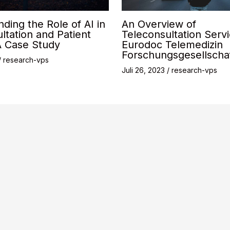
ding the Role of AI in
An Overview of
ltation and Patient
Teleconsultation Serv
A Case Study
Eurodoc Telemedizin
Forschungsgesellsch
/
research-vps
Juli 26, 2023
/
research-vps