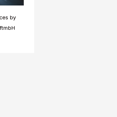
ices by
aftmbH