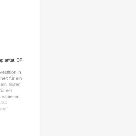
mplantat. OP
vestition in
eit für ein
eln. Guten
für ein
 variieren,
ren
024
dürfnissen.
tion"
h eine
ung mit
rminen an.