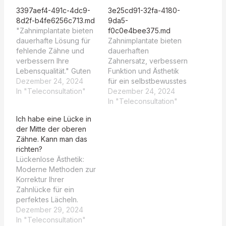
3397aef4-491c-4dc9-
3e25cd91-32fa-4180-
8d2f-b4fe6256c713.md
9da5-
"Zahnimplantate bieten
f0c0e4bee375.md
dauerhafte Lösung für
Zahnimplantate bieten
fehlende Zähne und
dauerhaften
verbessern Ihre
Zahnersatz, verbessern
Lebensqualität." Guten
Funktion und Ästhetik
Tag, herzlich
Dezember 24, 2024
für ein selbstbewusstes
willkommen in der
In "Teleconsultation"
Lächeln. Herzlich
Dezember 24, 2024
Zahnarztpraxis von Dr.
willkommen in der
In "Teleconsultation"
Michael Truppe. Für
Zahnarztpraxis von Dr.
Ich habe eine Lücke in
Terminvereinbarungen
Michael Truppe! Für
der Mitte der oberen
kontaktieren Sie uns
Termine rufen Sie uns
Zähne. Kann man das
persönlich unter +43 1
gerne an unter 43 1
richten?
4089500 oder online
4089500 oder buchen
Lückenlose Ästhetik:
unter
Sie online unter diesem
Moderne Methoden zur
etermin.net/mtruppe. Bei
Link. Interessieren Sie
Korrektur Ihrer
kieferorthopädischen
sich für
Zahnlücke für ein
Fragen empfehlen wir
Kieferorthopädie? Wir
perfektes Lächeln.
CLEARCORRECT,
empfehlen
Herzlich willkommen! Ja,
Dezember 29, 2024
Terminvergabe und
CLEARCORRECT bis
wir können Ihnen bei
In "Teleconsultation"
Implantatlösungen sind
Jänner 2025.…