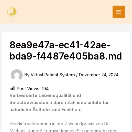
Skip
to
content
8ea9e47a-ec41-42ae-
bda9-f4487e405ba8.md
By
Virtual Patient System
/
Dezember 24, 2024
Post Views:
194
Verbesserte Lebensqualität und
Selbstbewusstsein durch Zahnimplantate für
natürliche Ästhetik und Funktion.
Herzlich willkommen in der Zahnarztpraxis von Dr.
Michael Truppe! Termine können Sie persönlich unter