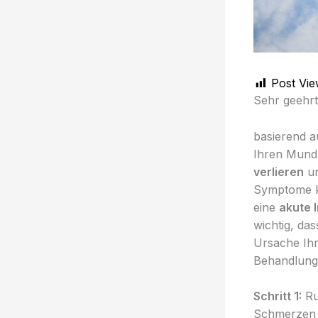
Post Vie
Sehr geehr
basierend a
Ihren Mund 
verlieren
un
Symptome kö
eine
akute 
wichtig, da
Ursache Ih
Behandlung 
Schritt 1:
Ru
Schmerzen u