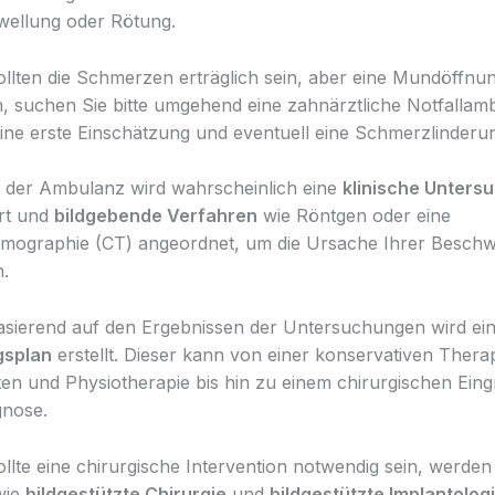
wellung oder Rötung.
llten die Schmerzen erträglich sein, aber eine Mundöffnun
n, suchen Sie bitte umgehend eine zahnärztliche Notfallam
ine erste Einschätzung und eventuell eine Schmerzlinderun
 der Ambulanz wird wahrscheinlich eine
klinische Unters
rt und
bildgebende Verfahren
wie Röntgen oder eine
mographie (CT) angeordnet, um die Ursache Ihrer Besch
n.
sierend auf den Ergebnissen der Untersuchungen wird ei
gsplan
erstellt. Dieser kann von einer konservativen Therap
n und Physiotherapie bis hin zu einem chirurgischen Eingr
gnose.
llte eine chirurgische Intervention notwendig sein, werde
wie
bildgestützte Chirurgie
und
bildgestützte Implantolog