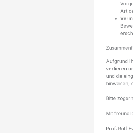
Vorge
Art d
Verme
Bewer
ersch
Zusammenf
Aufgrund Ih
verlieren u
und die ein
hinweisen, 
Bitte zöger
Mit freundl
Prof. Rolf 