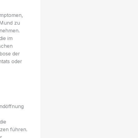
Symptomen,
n Mund zu
unehmen.
die im
schen
mbose der
tats oder
undöffnung
die
zen führen.
r