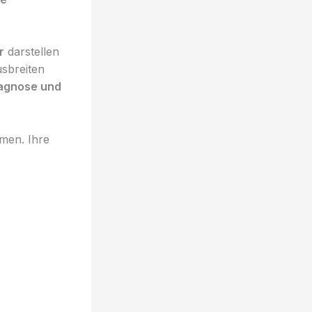
r
darstellen
usbreiten
iagnose und
hmen. Ihre