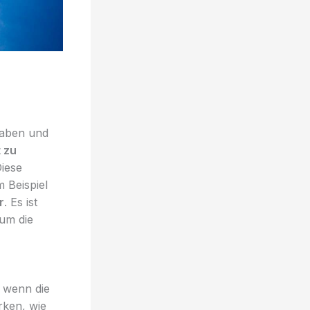
haben und
t zu
iese
 Beispiel
r
. Es ist
 um die
, wenn die
rken, wie