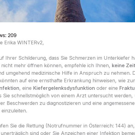
ws:
209
te Erika WINTERv2,
uf Ihrer Schilderung, dass Sie Schmerzen im Unterkiefer 
nicht mehr öffnen können, empfehle ich Ihnen,
keine Zei
d umgehend medizinische Hilfe in Anspruch zu nehmen. D
nnten auf eine ernsthafte Erkrankung hinweisen, wie zum
Infektion
, eine
Kiefergelenksdysfunktion
oder eine
Fraktu
ss Sie schnellstmöglich von einem Arzt untersucht werden,
rer Beschwerden zu diagnostizieren und eine angemessene
einzuleiten.
fen Sie die Rettung (Notrufnummer in Österreich: 144) an
nerträglich sind oder Sie Anzeichen einer Infektion beme