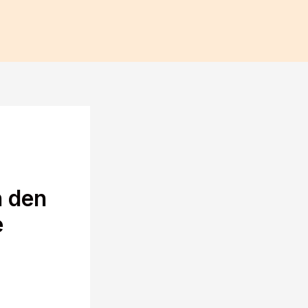
n den
e