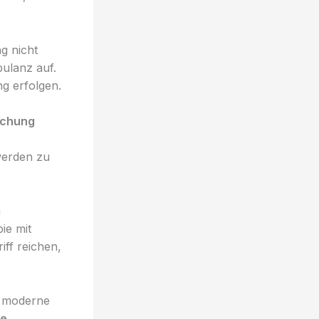
g nicht
bulanz auf.
g erfolgen.
uchung
werden zu
n
ie mit
iff reichen,
n moderne
ie