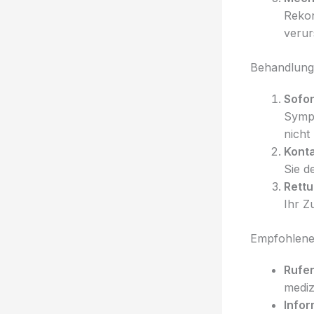
Rekon
verur
Behandlung
Sofor
Sympt
nicht
Konta
Sie d
Rettu
Ihr Z
Empfohlene
Rufen
mediz
Infor