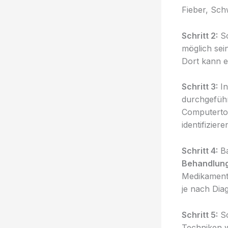
Fieber, Sch
Schritt 2:
So
möglich sei
Dort kann e
Schritt 3:
In
durchgefüh
Computerto
identifiziere
Schritt 4:
Ba
Behandlun
Medikamente
je nach Dia
Schritt 5:
So
Techniken 