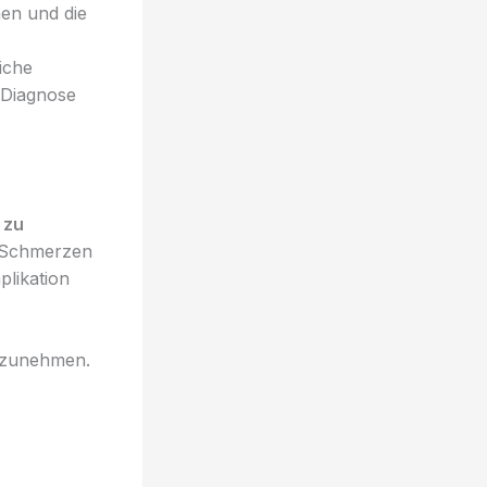
en und die
liche
 Diagnose
 zu
e Schmerzen
likation
ufzunehmen.