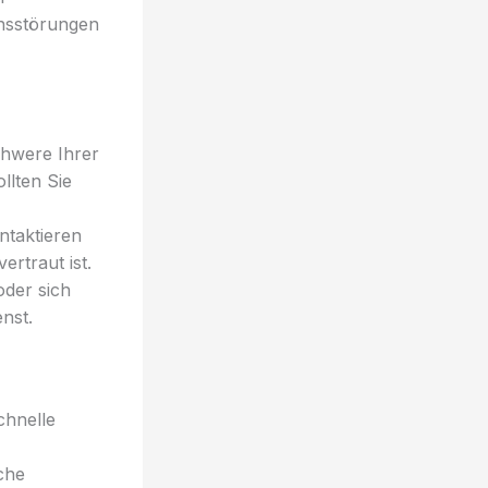
onsstörungen
hwere Ihrer
llten Sie
ntaktieren
ertraut ist.
oder sich
nst.
chnelle
che