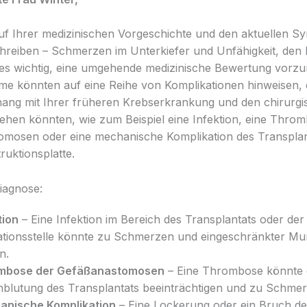
uf Ihrer medizinischen Vorgeschichte und den aktuellen 
chreiben – Schmerzen im Unterkiefer und Unfähigkeit, de
t es wichtig, eine umgehende medizinische Bewertung vorz
e könnten auf eine Reihe von Komplikationen hinweisen, 
ng mit Ihrer früheren Krebserkrankung und den chirurgi
stehen könnten, wie zum Beispiel eine Infektion, eine Thro
mosen oder eine mechanische Komplikation des Transplan
ruktionsplatte.
diagnose:
tion
– Eine Infektion im Bereich des Transplantats oder der
tionsstelle könnte zu Schmerzen und eingeschränkter M
n.
mbose der Gefäßanastomosen
– Eine Thrombose könnte 
blutung des Transplantats beeinträchtigen und zu Schmer
anische Komplikation
– Eine Lockerung oder ein Bruch de