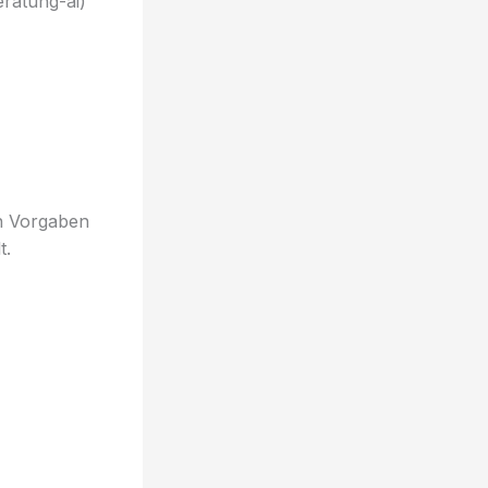
eratung-ai)
en Vorgaben
t.