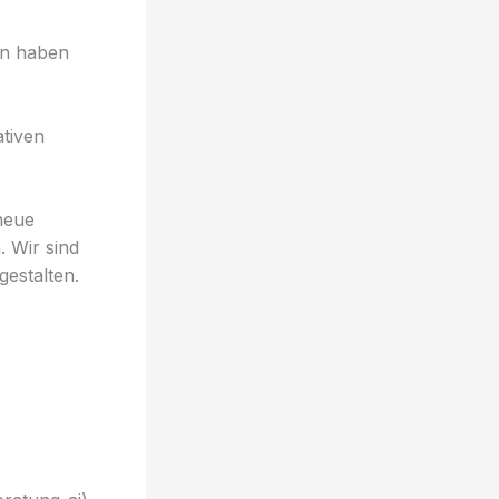
en haben
tiven
neue
. Wir sind
estalten.