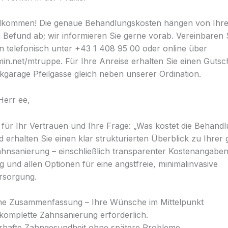
illkommen! Die genaue Behandlungskosten hängen von Ihr
en Befund ab; wir informieren Sie gerne vorab. Vereinbaren 
n telefonisch unter +43 1 408 95 00 oder online über
min.net/mtruppe. Für Ihre Anreise erhalten Sie einen Gutsch
arage Pfeilgasse gleich neben unserer Ordination.
Herr ee,
 für Ihr Vertrauen und Ihre Frage: „Was kostet die Behandl
 erhalten Sie einen klar strukturierten Überblick zu Ihrer
hnsanierung – einschließlich transparenter Kostenangaben
g und allen Optionen für eine angstfreie, minimalinvasive
rsorgung.
che Zusammenfassung – Ihre Wünsche im Mittelpunkt
: komplette Zahnsanierung erforderlich.
erhafte Zahngesundheit ohne spätere Probleme.