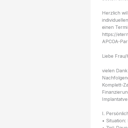
Herzlich w
individuell
einen Termi
https://eter
APCOA-Parkg
Liebe Frau/
vielen Dank
Nachfolgend
Komplett-Za
Finanzierun
Implantatve
I. Persönli
• Situation
• Ziel: Dau