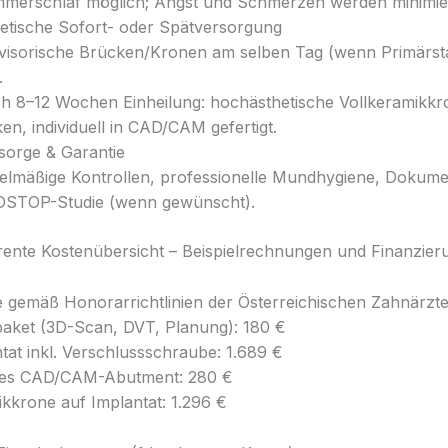
merschlaf möglich; Angst und Schmerzen werden minimier
etische Sofort- oder Spätversorgung
visorische Brücken/Kronen am selben Tag (wenn Primärstab
.
h 8–12 Wochen Einheilung: hochästhetische Vollkeramikk
en, individuell in CAD/CAM gefertigt.
orge & Garantie
elmäßige Kontrollen, professionelle Mundhygiene, Dokume
OSTOP-Studie (wenn gewünscht).
arente Kostenübersicht – Beispielrechnungen und Finanzier
 gemäß Honorarrichtlinien der Österreichischen Zahnärz
aket (3D-Scan, DVT, Planung): 180 €
ntat inkl. Verschlussschraube: 1.689 €
elles CAD/CAM-Abutment: 280 €
ikkrone auf Implantat: 1.296 €