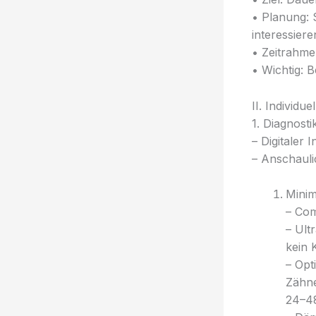
• Planung: 
interessier
• Zeitrahme
• Wichtig: 
II. Individu
1. Diagnost
– Digitaler
– Anschauli
Minim
– Com
– Ult
kein 
– Opt
Zähne
24–48