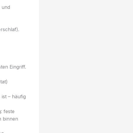
n und
rschlaf).
en Eingriff.
tat)
st – häufig
: feste
n binnen