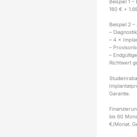
Beispiel 1 –
180 € + 1.6
Beispiel 2 –
– Diagnostik
– 4 × Impla
– Provisori
– Endgültig
Richtwert g
Studienraba
Implantatpre
Garantie.
Finanzierun
bis 60 Mona
€/Monat. Ge