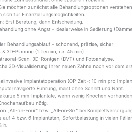
Sie möchten zunächst alle Behandlungsoptionen verstehe
en sich für Finanzierungsmöglichkeiten.
n: Erst Beratung, dann Entscheidung.
Behandlung ohne Angst – idealerweise in Sedierung (Dämme
eller Behandlungsablauf – schonend, präzise, sicher
ik & 3D-Planung (1 Termin, ca. 45 min)
 Intraoral-Scan, 3D-Röntgen (DVT) und Fotoanalyse.
che 3D-Visualisierung Ihrer neuen Zähne noch vor dem erst
alinvasive Implantatoperation (OP-Zeit < 10 min pro Implan
puternavigierte Führung, meist ohne Schnitt und Naht.
rakurze 5 mm-Implantate, wenn wenig Knochen vorhanden i
Knochenaufbau nötig.
ion „All-on-Four“ bzw. „All-on-Six“ bei Komplettversorgung
 auf 4 bzw. 6 Implantaten, Sofortbelastung in vielen Fälle
 h.