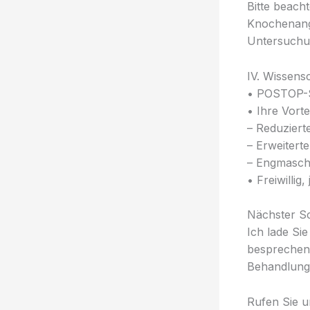
Bitte beach
Knochenange
Untersuchun
IV. Wissens
• POSTOP-St
• Ihre Vortei
– Reduzierte
– Erweitert
– Engmaschi
• Freiwillig
Nächster Sc
Ich lade Sie
besprechen 
Behandlungs
Rufen Sie u