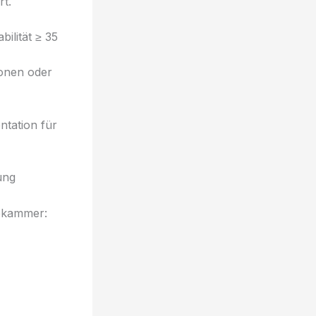
t.
ilität ≥ 35
ronen oder
ntation für
ung
tekammer: