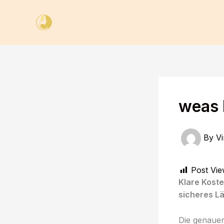
Skip
to
content
weas 
By
Vi
Post Vie
Klare Koste
sicheres L
Die genauen