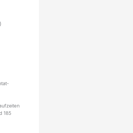
)
ntat-
aufzeiten
d 185