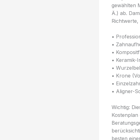
gewählten M
Ä.) ab. Dam
Richtwerte, 
• Professio
• Zahnaufhe
• Kompositfü
• Keramik-I
• Wurzelbeh
• Krone (Vo
• Einzelzah
• Aligner-S
Wichtig: Di
Kostenplan 
Beratungsge
berücksicht
besten eine