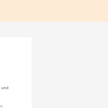
s und
em