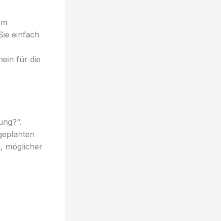
em
Sie einfach
ein für die
ung?“.
 geplanten
, möglicher