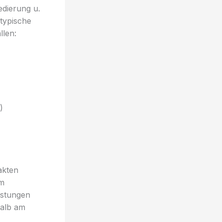
edierung u.
 typische
llen:
)
akten
em
istungen
halb am