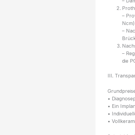
– Däm
Proth
– Pro
Ncm)
– Nac
Brück
Nachs
– Reg
die P
III. Transp
Grundpreise
• Diagnosep
• Ein Impla
• Individu
• Vollkeram