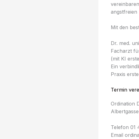
vereinbaren
angstfreien
Mit den be
Dr. med. un
Facharzt fü
(mit KI erstel
Ein verbind
Praxis erstel
Termin ver
Ordination 
Albertgasse
Telefon 01 
Email ordin