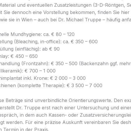
aterial und eventuellen Zusatzleistungen (3-D-Röntgen, S
it Sie dennoch eine Vorstellung bekommen, finden Sie hier
wie sie in Wien – auch bei Dr. Michael Truppe – häufig anfa
nelle Mundhygiene: ca. € 80 – 120
llung (Bleaching, in-office): ca. € 350 – 600
llung (einflächig): ab € 90
nlay: € 450 – 650
andlung (Frontzahn): € 350 – 500 (Backenzahn ggf. mehr
llkeramik): € 700 – 1 000
nimplantat inkl. Krone: € 2 000 – 3 000
chienen (komplette Therapie): € 3 500 – 7 000
ese Beträge sind unverbindliche Orientierungswerte. Den ex
erstellt Dr. Truppe erst nach einer Untersuchung und ein
spräch, in dem auch Kassen- oder Zusatzversicherungs­le
igt werden. Für eine präzise Auskunft vereinbaren Sie des
n Termin in der Praxis.