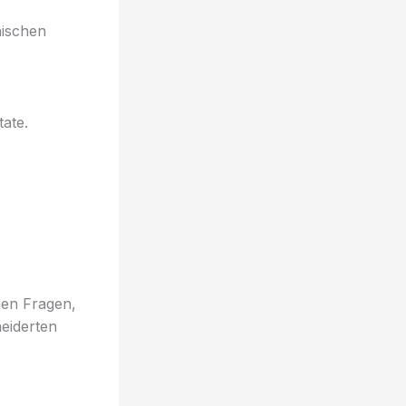
nischen
tate.
enen Fragen,
eiderten