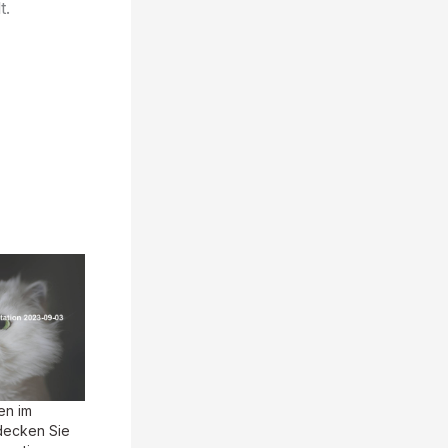
t.
en im
decken Sie