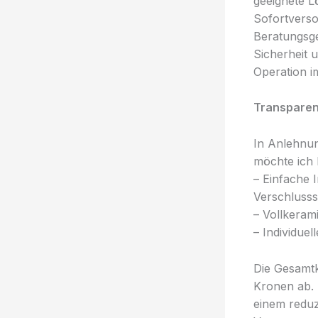
geeignete L
Sofortverso
Beratungsge
Sicherheit 
Operation i
Transparen
In Anlehnun
möchte ich 
– Einfache 
Verschlusss
– Vollkeram
– Individue
Die Gesamt
Kronen ab. 
einem reduz