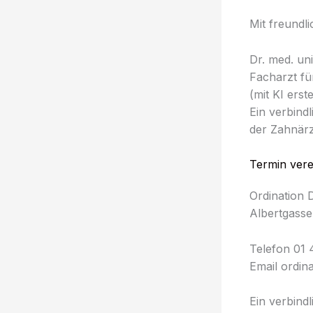
Mit freundl
Dr. med. un
Facharzt fü
(mit KI erstel
Ein verbind
der Zahnärz
Termin ver
Ordination 
Albertgasse
Telefon 01 
Email ordin
Ein verbind