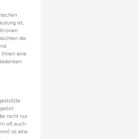
nischen
utung ist,
t Kronen
möchten die
und
 Ihnen eine
 Bedenken
gestützte
ngebot
ie nicht nur
rn oft auch
mm) ist eine