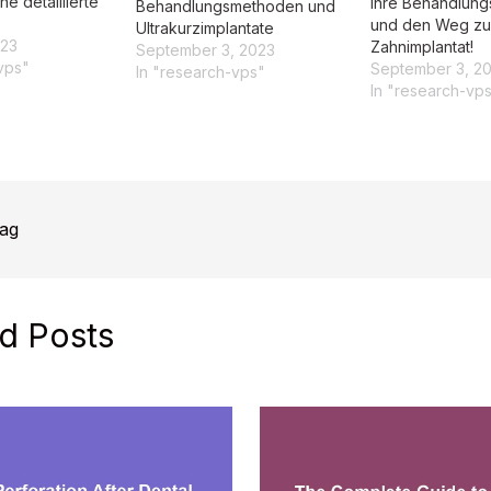
ne detaillierte
Ihre Behandlung
Behandlungsmethoden und
und den Weg zu
Ultrakurzimplantate
023
Zahnimplantat!
September 3, 2023
vps"
September 3, 2
In "research-vps"
In "research-vp
rag
d Posts