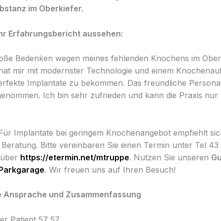
stanz im Oberkiefer.
Ihr Erfahrungsbericht aussehen:
roße Bedenken wegen meines fehlenden Knochens im Oberk
 hat mir mit modernster Technologie und einem Knochenau
erfekte Implantate zu bekommen. Das freundliche Personal
genommen. Ich bin sehr zufrieden und kann die Praxis nu
Für Implantate bei geringem Knochenangebot empfiehlt sic
 Beratung. Bitte vereinbaren Sie einen Termin unter Tel 4
 über
https://etermin.net/mtruppe
. Nutzen Sie unseren
Gu
Parkgarage
. Wir freuen uns auf Ihren Besuch!
he Ansprache und Zusammenfassung
er Patient 57 57,