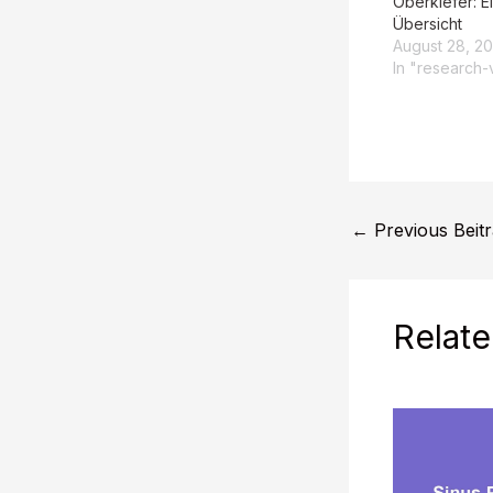
Oberkiefer: Ei
Übersicht
August 28, 2
In "research-
←
Previous Beit
Relate