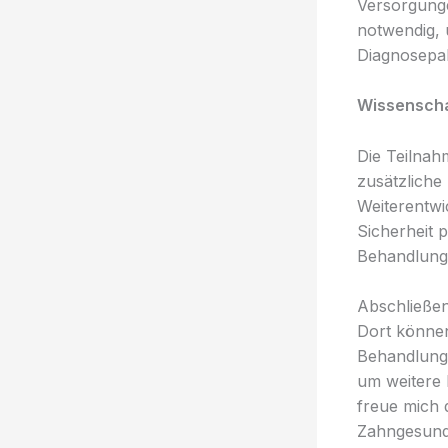
Versorgunge
notwendig, 
Diagnosepak
Wissenscha
Die Teilnah
zusätzliche 
Weiterentwi
Sicherheit 
Behandlungs
Abschließen
Dort können
Behandlungs
um weitere 
freue mich 
Zahngesundh