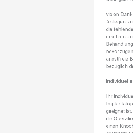
vielen Dank
Anliegen zu
die fehlend
ersetzen zu
Behandlung 
bevorzugen 
angstfreie 
bezüglich 
Individuell
Ihr individ
Implantatop
geeignet is
die Operati
einen Knoch