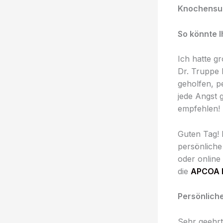
Knochensub
So könnte 
Ich hatte g
Dr. Truppe
geholfen, p
jede Angst 
empfehlen!
Guten Tag! 
persönliche
oder online
die
APCOA 
Persönlic
Sehr geehrt