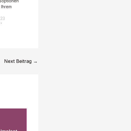
soptionen
 Ihrem
023
s"
Next Beitrag
→