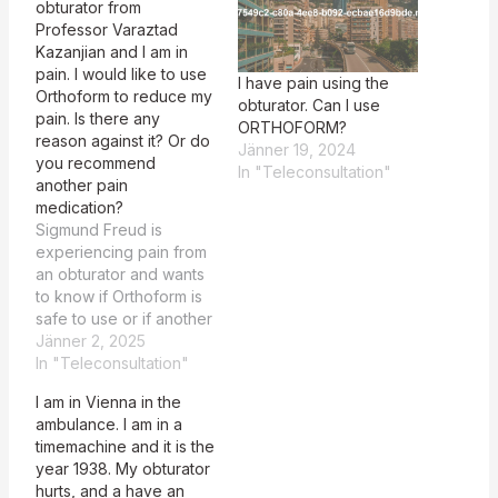
obturator from
Professor Varaztad
Kazanjian and I am in
pain. I would like to use
I have pain using the
Orthoform to reduce my
obturator. Can I use
pain. Is there any
ORTHOFORM?
reason against it? Or do
Jänner 19, 2024
you recommend
In "Teleconsultation"
another pain
medication?
Sigmund Freud is
experiencing pain from
an obturator and wants
to know if Orthoform is
safe to use or if another
pain medication is
Jänner 2, 2025
recommended. The
In "Teleconsultation"
patient, Sigmund Freud,
I am in Vienna in the
is experiencing pain
ambulance. I am in a
potentially related to his
timemachine and it is the
obturator from
year 1938. My obturator
Professor Varaztad
hurts, and a have an
Kazanjian and is