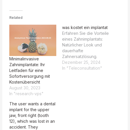
Related
was kostet ein implantat
Erfahren Sie die Vorteile
eines Zahnimplantats:
Natürlicher Look und
dauerhafte
Zahnersatzlösung.
Minimalinvasive
Herzlich willkommen!
Dezember 25, 2024
Zahnimplantate: Ihr
Die Kosten für ein
In "Teleconsultation"
Leitfaden für eine
Implantat variieren je
Sofortversorgung mit
nach individuellen
Kostenübersicht
Bedürfnissen. Wir
August 30, 2023
bieten eine leistbare
In "research-vps"
Implantatversorgung an
und können Ihnen
The user wants a dental
kurzfristig Termine
implant for the upper
anbieten. Vereinbaren
jaw, front right (tooth
Sie gerne einen Termin
12), which was lost in an
persönlich oder online.
accident. They