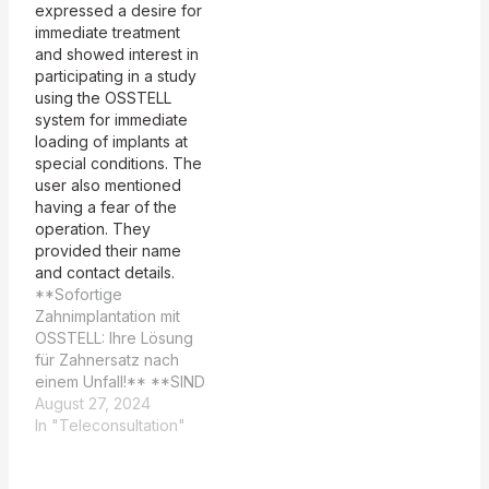
Vergessen Sie nicht,
expressed a desire for
Ihren Gutschein für die…
immediate treatment
and showed interest in
participating in a study
using the OSSTELL
system for immediate
loading of implants at
special conditions. The
user also mentioned
having a fear of the
operation. They
provided their name
and contact details.
**Sofortige
Zahnimplantation mit
OSSTELL: Ihre Lösung
für Zahnersatz nach
einem Unfall!** **SIND
ZAHNIMPLANTATE DIE
August 27, 2024
RICHTIGE LÖSUNG FÜR
In "Teleconsultation"
SIE? ERFAHREN SIE
MEHR!** Sehr