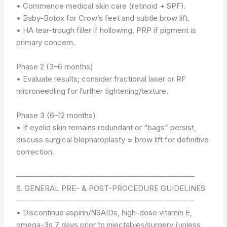
• Commence medical skin care (retinoid + SPF).
• Baby-Botox for Crow’s feet and subtle brow lift.
• HA tear-trough filler if hollowing, PRP if pigment is
primary concern.
Phase 2 (3–6 months)
• Evaluate results; consider fractional laser or RF
microneedling for further tightening/texture.
Phase 3 (6–12 months)
• If eyelid skin remains redundant or “bags” persist,
discuss surgical blepharoplasty ± brow lift for definitive
correction.
────────────────────────────────
6. GENERAL PRE- & POST-PROCEDURE GUIDELINES
────────────────────────────────
• Discontinue aspirin/NSAIDs, high-dose vitamin E,
omega-3s 7 days prior to injectables/surgery (unless