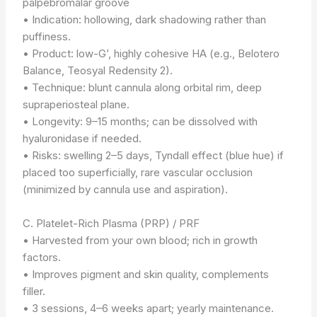
palpebromalar groove
• Indication: hollowing, dark shadowing rather than
puffiness.
• Product: low-G’, highly cohesive HA (e.g., Belotero
Balance, Teosyal Redensity 2).
• Technique: blunt cannula along orbital rim, deep
supraperiosteal plane.
• Longevity: 9–15 months; can be dissolved with
hyaluronidase if needed.
• Risks: swelling 2–5 days, Tyndall effect (blue hue) if
placed too superficially, rare vascular occlusion
(minimized by cannula use and aspiration).
C. Platelet-Rich Plasma (PRP) / PRF
• Harvested from your own blood; rich in growth
factors.
• Improves pigment and skin quality, complements
filler.
• 3 sessions, 4–6 weeks apart; yearly maintenance.