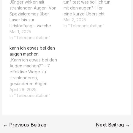
Jünger wirken mit
tun? test was soll ich tun
strahlenden Augen: Von
mit den augen? Hier
Spezialcremes über
eine kurze Übersicht
Laser bis zur
Ihrer Angaben: Question
Mai 2, 2025
Lidstraffung – welche
Answer Rauchen Sie
In "Teleconsultation"
Behandlung passt zu
Mai 1, 2025
derzeit ? Nein, ich
Ihnen? Danke für Ihre
In "Teleconsultation"
rauche nicht.
Angaben! Question
Konsumieren Sie derzeit
kann ich etwas bei den
Answer Rauchen Sie
Alkohol? Nein, ich
augen machen
derzeit ? Nein, ich
konsumiere keinen
„Kann ich etwas bei den
rauche nicht.
Alkohol Haben Sie
Augen machen?“ – 7
Konsumieren Sie derzeit
Veränderungen der
effektive Wege zu
Alkohol? Nein, ich
Farbe oder Oberfläche
strahlenderen,
konsumiere keinen
der Mundschleimhaut…
gesünderen Augen
Alkohol Haben Sie
Herzlich willkommen!
April 26, 2025
Veränderungen der
Vielen Dank für Ihre
In "Teleconsultation"
Farbe oder Oberfläche
Angaben: Question
der Mundschleimhaut…
Answer Rauchen Sie
derzeit? Nein, ich
rauche nicht.
←
Previous Beitrag
Next Beitrag
→
Konsumieren Sie derzeit
Alkohol? Nein, ich