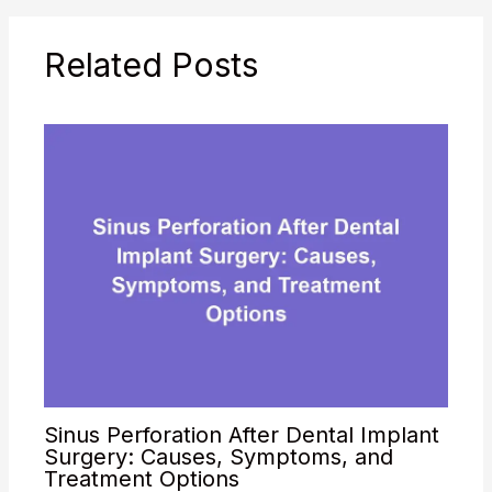
konsumiere keinen
Alkohol. Veränderungen
Related Posts
der Mundschleimhaut?
Nein, ich habe keine
Veränderungen
bemerkt. Anhaltende…
Sinus Perforation After Dental Implant
Surgery: Causes, Symptoms, and
Treatment Options