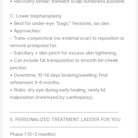
• Recovery similar; transient scalp numbness possible.
C. Lower blepharoplasty
• Best for under-eye “bags,” festoons, lax skin.
• Approaches:
– Trans-conjunctival (no external scar) to reposition or
remove prolapsed fat.
– Subciliary + skin pinch for excess skin tightening.
• Can include fat transposition to smooth lid-cheek
junction.
• Downtime: 10–14 days bruising/swelling; final
refinement 3–6 months.
• Risks: dry eye during early healing, rarely lid
malposition (minimized by canthopexy).
────────────────────────────────
5. PERSONALIZED TREATMENT LADDER FOR YOU
────────────────────────────────
Phase 1 (0–3 months)