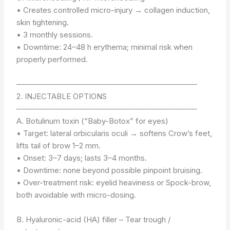
• Creates controlled micro-injury → collagen induction,
skin tightening.
• 3 monthly sessions.
• Downtime: 24–48 h erythema; minimal risk when
properly performed.
────────────────────────────────
2. INJECTABLE OPTIONS
────────────────────────────────
A. Botulinum toxin (“Baby-Botox” for eyes)
• Target: lateral orbicularis oculi → softens Crow’s feet,
lifts tail of brow 1–2 mm.
• Onset: 3–7 days; lasts 3–4 months.
• Downtime: none beyond possible pinpoint bruising.
• Over-treatment risk: eyelid heaviness or Spock-brow,
both avoidable with micro-dosing.
B. Hyaluronic-acid (HA) filler – Tear trough /