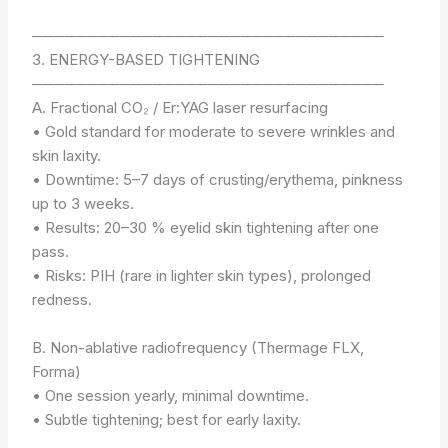
────────────────────────────────
3. ENERGY-BASED TIGHTENING
────────────────────────────────
A. Fractional CO₂ / Er:YAG laser resurfacing
• Gold standard for moderate to severe wrinkles and
skin laxity.
• Downtime: 5–7 days of crusting/erythema, pinkness
up to 3 weeks.
• Results: 20–30 % eyelid skin tightening after one
pass.
• Risks: PIH (rare in lighter skin types), prolonged
redness.
B. Non-ablative radiofrequency (Thermage FLX,
Forma)
• One session yearly, minimal downtime.
• Subtle tightening; best for early laxity.